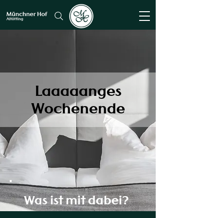
Laaaaanges
Wochenende
Was ist mit dabei?